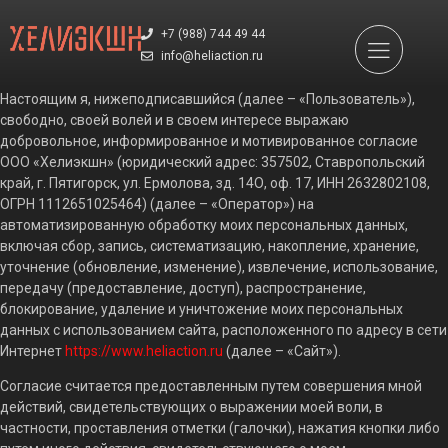
+7 (988) 744 49 44
info@heliaction.ru
Настоящим я, нижеподписавшийся (далее – «Пользователь»),
свободно, своей волей и в своем интересе выражаю
добровольное, информированное и мотивированное согласие
ООО «Хелиэкшн» (юридический адрес: 357502, Ставропольский
край, г. Пятигорск, ул. Ермолова, зд. 14О, оф. 17, ИНН 2632802108,
ОГРН 1112651025464) (далее – «Оператор») на
автоматизированную обработку моих персональных данных,
включая сбор, запись, систематизацию, накопление, хранение,
уточнение (обновление, изменение), извлечение, использование,
передачу (предоставление, доступ), распространение,
блокирование, удаление и уничтожение моих персональных
данных с использованием сайта, расположенного по адресу в сети
Интернет
https://www.heliaction.ru
(далее – «Сайт»).
Согласие считается предоставленным путем совершения мной
действий, свидетельствующих о выражении моей воли, в
частности, проставления отметки (галочки), нажатия кнопки либо