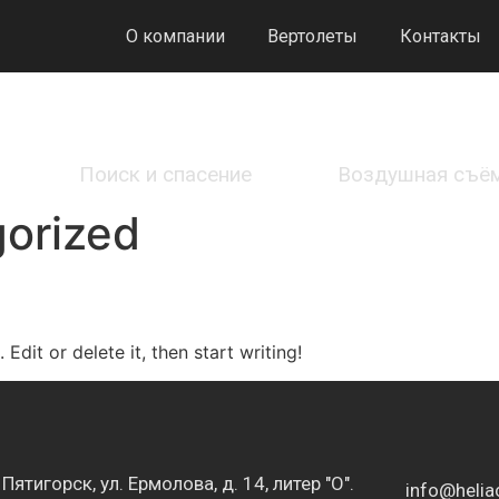
О компании
Вертолеты
Контакты
Поиск и спасение
Воздушная съё
orized
Edit or delete it, then start writing!
Пятигорск, ул. Ермолова, д. 14, литер "О".
info@heliac