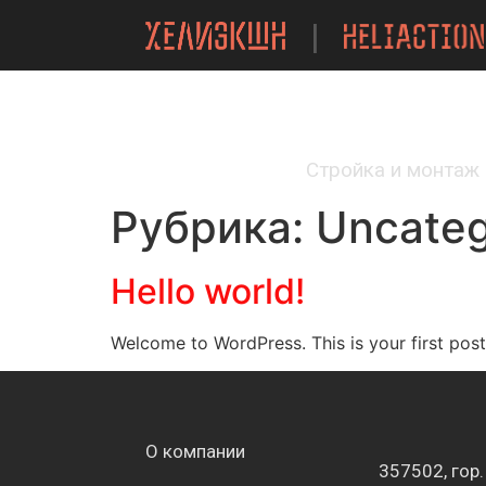
|
Стройка и монтаж
Рубрика:
Uncateg
Hello world!
Welcome to WordPress. This is your first post. 
О компании
357502, гор. 