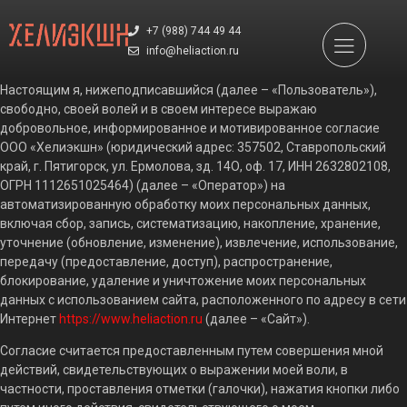
+7 (988) 744 49 44
info@heliaction.ru
Настоящим я, нижеподписавшийся (далее – «Пользователь»),
свободно, своей волей и в своем интересе выражаю
добровольное, информированное и мотивированное согласие
ООО «Хелиэкшн» (юридический адрес: 357502, Ставропольский
край, г. Пятигорск, ул. Ермолова, зд. 14О, оф. 17, ИНН 2632802108,
ОГРН 1112651025464) (далее – «Оператор») на
автоматизированную обработку моих персональных данных,
включая сбор, запись, систематизацию, накопление, хранение,
уточнение (обновление, изменение), извлечение, использование,
передачу (предоставление, доступ), распространение,
блокирование, удаление и уничтожение моих персональных
данных с использованием сайта, расположенного по адресу в сети
Интернет
https://www.heliaction.ru
(далее – «Сайт»).
Согласие считается предоставленным путем совершения мной
действий, свидетельствующих о выражении моей воли, в
частности, проставления отметки (галочки), нажатия кнопки либо